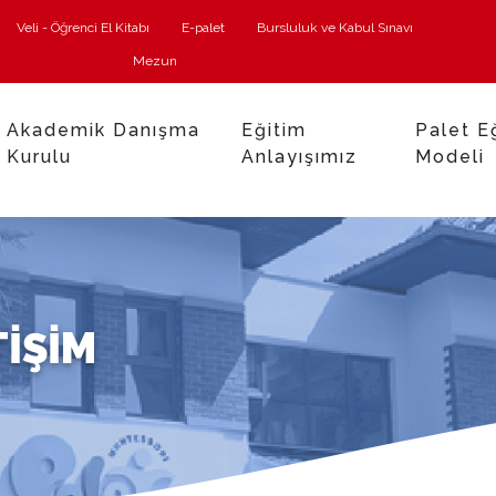
Veli - Öğrenci El Kitabı
E-palet
Bursluluk ve Kabul Sınavı
Mezun
Akademik Danışma
Eğitim
Palet E
Kurulu
Anlayışımız
Modeli
TIŞIM