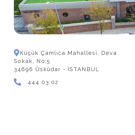
Küçük Çamlıca Mahallesi, Deva
Sokak, No:5
34696 Üsküdar - İSTANBUL
444 03 02