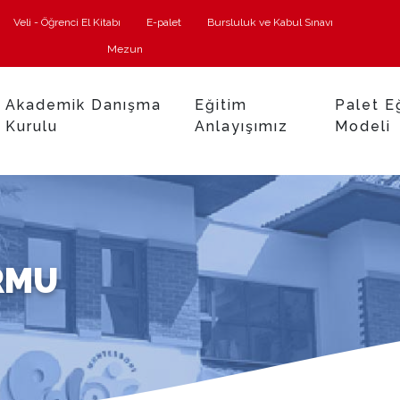
Veli - Öğrenci El Kitabı
E-palet
Bursluluk ve Kabul Sınavı
Mezun
Akademik Danışma
Eğitim
Palet E
Kurulu
Anlayışımız
Modeli
ORMU