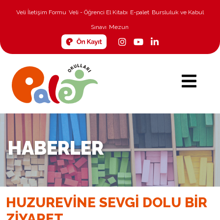
Veli İletişim Formu
Veli - Öğrenci El Kitabı
E-palet
Bursluluk ve Kabul
Sınavı
Mezun
HABERLER
HUZUREVINE SEVGI DOLU BIR
ZIYARET