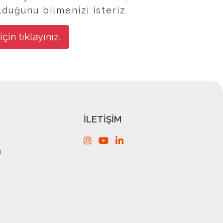
lduğunu bilmenizi isteriz.
çin tıklayınız.
İLETİŞİM
i