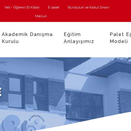
Veli - Öğrenci El Kitabı
E-palet
Bursluluk ve Kabul Sınavı
Mezun
Akademik Danışma
Eğitim
Palet E
Kurulu
Anlayışımız
Modeli
E