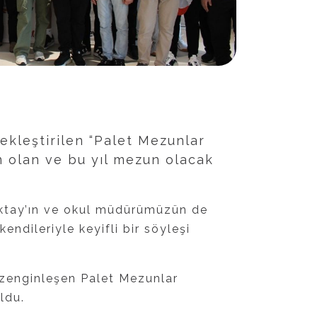
kleştirilen “Palet Mezunlar
 olan ve bu yıl mezun olacak
ktay’ın ve okul müdürümüzün de
endileriyle keyifli bir söyleşi
a zenginleşen Palet Mezunlar
uldu.